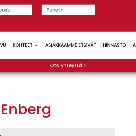
IVU
KOHTEET
ASIAKKAAMME ETSIVÄT
HINNASTO
A
Ota yhteyttä >
 Enberg