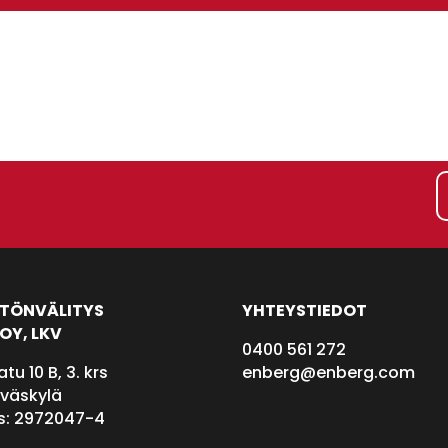
STÖNVÄLITYS
YHTEYSTIEDOT
OY, LKV
0400 561 272
u 10 B, 3. krs
enberg@enberg.com
yväskylä
s: 2972047-4