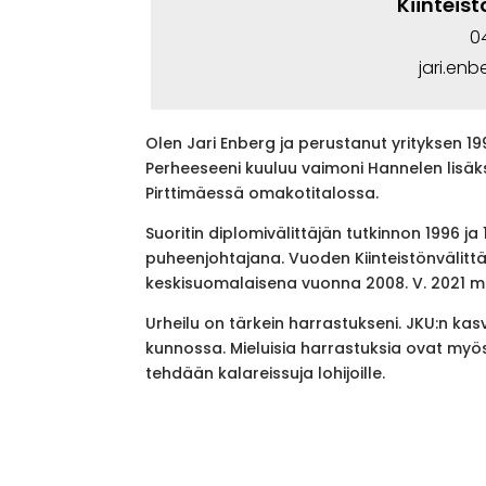
Kiinteis
0
jari.en
Olen Jari Enberg ja perustanut yrityksen 199
Perheeseeni kuuluu vaimoni Hannelen lisäk
Pirttimäessä omakotitalossa.
Suoritin diplomivälittäjän tutkinnon 1996 j
puheenjohtajana. Vuoden Kiinteistönvälittä
keskisuomalaisena vuonna 2008. V. 2021 mi
Urheilu on tärkein harrastukseni. JKU:n kasva
kunnossa. Mieluisia harrastuksia ovat myö
tehdään kalareissuja lohijoille.