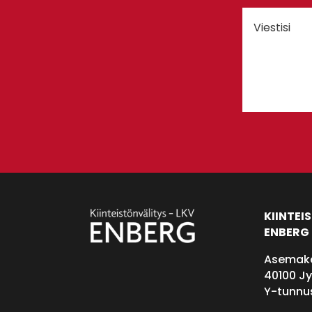
KIINTEI
ENBERG 
Asemakat
40100 J
Y-tunnu