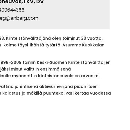
töneuvos, LKV, DV
400644355
berg@enberg.com
3. Kiinteistönvälittäjänä olen toiminut 30 vuotta.
si kolme täysi-ikäistä tytärtä. Asumme Kuokkalan
a 1998–2009 toimin Keski-Suomen Kiinteistönvälittäjien
jäksi minut valittiin ensimmäisenä
nulle myönnettiin kiinteistöneuvoksen arvonimi.
ttina ja entisenä aktiiviurheilijana pidän itseni
s kalastus ja mökillä puunteko. Pari kertaa vuodessa