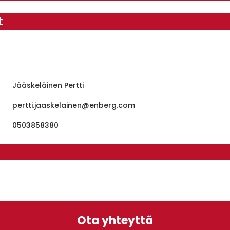
ot
Jääskeläinen Pertti
pertti.jaaskelainen@enberg.com
0503858380
t
Ota yhteyttä