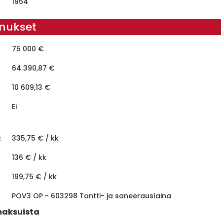
1954
nnukset
75 000 €
64 390,87 €
10 609,13 €
Ei
t
335,75 € / kk
136 € / kk
199,75 € / kk
POV3 OP - 603298 Tontti- ja saneerauslaina
maksuista