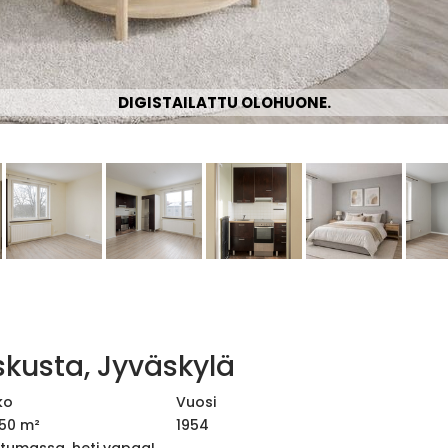
DIGISTAILATTU OLOHUONE.
skusta, Jyväskylä
ko
Vuosi
50 m²
1954
tumassa, heti vapaa!