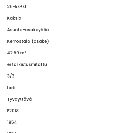
2h+kk+kh
Kaksio
Asunto-osakeyhtiö
Kerrostalo (osake)
42,50 m²
ei tarkistusmitattu
3/3
heti
Tyydyttävä
E2018.
1954