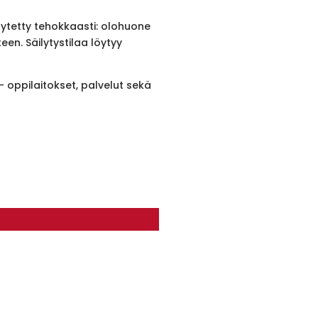
äytetty tehokkaasti: olohuone
en. Säilytystilaa löytyy
 - oppilaitokset, palvelut sekä