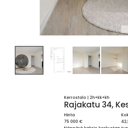
Kerrostalo
|
2h+kk+kh
Rajakatu 34, Ke
Hinta
Ko
75 000 €
42,
Näppärä kaksio keskustan tun