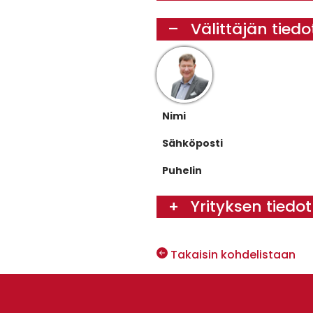
Välittäjän tied
Nimi
Sähköposti
Puhelin
Yrityksen tiedo
Takaisin kohdelistaan