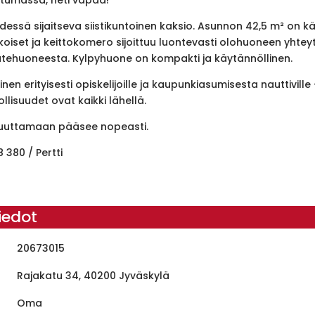
essä sijaitseva siistikuntoinen kaksio. Asunnon 42,5 m² on k
set ja keittokomero sijoittuu luontevasti olohuoneen yhteyte
atehuoneesta. Kylpyhuone on kompakti ja käytännöllinen.
nen erityisesti opiskelijoille ja kaupunkiasumisesta nauttiville
isuudet ovat kaikki lähellä.
muuttamaan pääsee nopeasti.
 380 / Pertti
iedot
20673015
Rajakatu 34, 40200 Jyväskylä
Oma