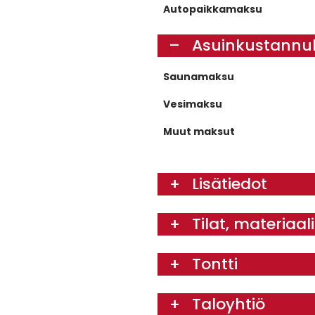
Autopaikkamaksu
Asuinkustannu
Saunamaksu
Vesimaksu
Muut maksut
Lisätiedot
Tilat, materiaal
Tontti
Taloyhtiö