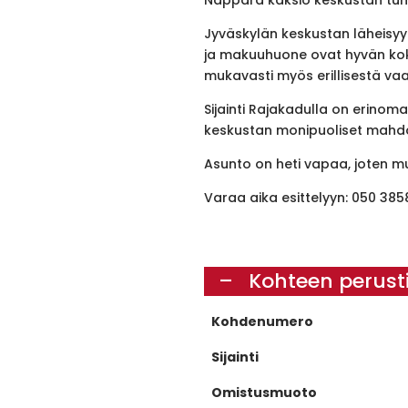
Jyväskylän keskustan läheisyyd
ja makuuhuone ovat hyvän kokoi
mukavasti myös erillisestä va
Sijainti Rajakadulla on erinomai
keskustan monipuoliset mahdoll
Asunto on heti vapaa, joten 
Varaa aika esittelyyn: 050 3858
Kohteen perust
Kohdenumero
Sijainti
Omistusmuoto