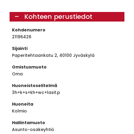
Kohteen perustiedot
Kohdenumero
21196426
Sijainti
Paperitehtaankatu 2, 40100 Jyväskylä
Omistusmuoto
Oma
Huoneistoselitelmä
3h+k+s+kh+wc+lasit.p
Huoneita
Kolmio
Hallintamuoto
Asunto-osakeyhtiö