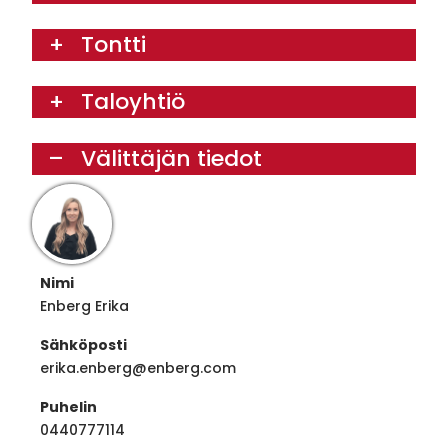
Tontti
Taloyhtiö
Välittäjän tiedot
Nimi
Enberg Erika
Sähköposti
erika.enberg@enberg.com
Puhelin
0440777114