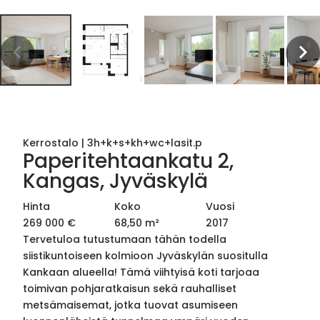
Kerrostalo
|
3h+k+s+kh+wc+lasit.p
Paperitehtaankatu 2,
Kangas, Jyväskylä
Hinta
Koko
Vuosi
269 000 €
68,50 m²
2017
Tervetuloa tutustumaan tähän todella
siistikuntoiseen kolmioon Jyväskylän suositulla
Kankaan alueella! Tämä viihtyisä koti tarjoaa
toimivan pohjaratkaisun sekä rauhalliset
metsämaisemat, jotka tuovat asumiseen