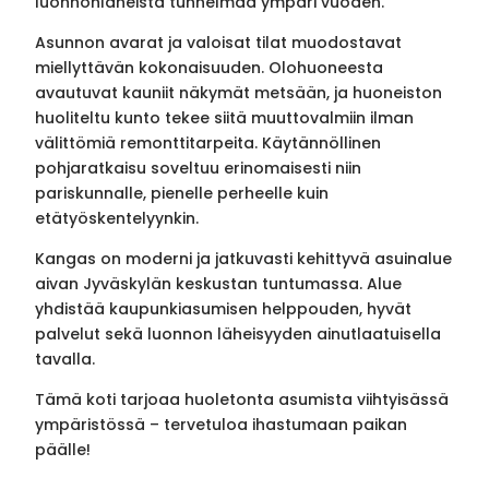
luonnonläheistä tunnelmaa ympäri vuoden.
Asunnon avarat ja valoisat tilat muodostavat
miellyttävän kokonaisuuden. Olohuoneesta
avautuvat kauniit näkymät metsään, ja huoneiston
huoliteltu kunto tekee siitä muuttovalmiin ilman
välittömiä remonttitarpeita. Käytännöllinen
pohjaratkaisu soveltuu erinomaisesti niin
pariskunnalle, pienelle perheelle kuin
etätyöskentelyynkin.
Kangas on moderni ja jatkuvasti kehittyvä asuinalue
aivan Jyväskylän keskustan tuntumassa. Alue
yhdistää kaupunkiasumisen helppouden, hyvät
palvelut sekä luonnon läheisyyden ainutlaatuisella
tavalla.
Tämä koti tarjoaa huoletonta asumista viihtyisässä
ympäristössä – tervetuloa ihastumaan paikan
päälle!